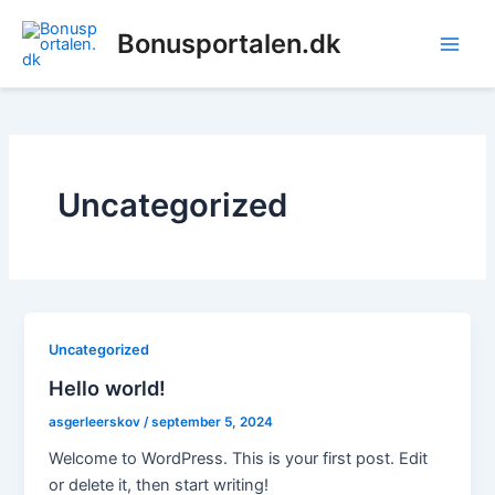
Gå
Main
Bonusportalen.dk
til
Men
indholdet
Uncategorized
Uncategorized
Hello world!
asgerleerskov
/
september 5, 2024
Welcome to WordPress. This is your first post. Edit
or delete it, then start writing!